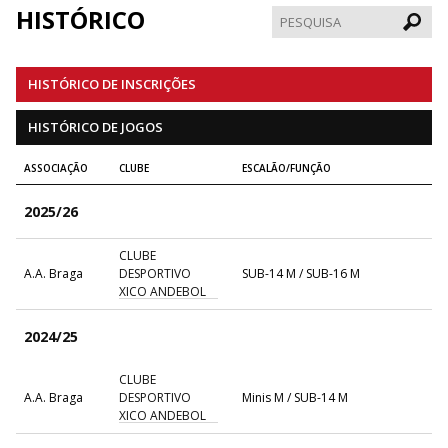
HISTÓRICO
Pesqui
HISTÓRICO DE INSCRIÇÕES
HISTÓRICO DE JOGOS
ASSOCIAÇÃO
CLUBE
ESCALÃO/FUNÇÃO
2025/26
CLUBE
A.A. Braga
DESPORTIVO
SUB-14 M / SUB-16 M
XICO ANDEBOL
2024/25
CLUBE
A.A. Braga
DESPORTIVO
Minis M / SUB-14 M
XICO ANDEBOL