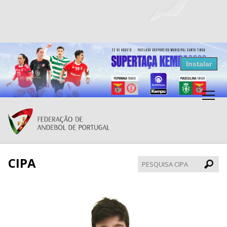
Resultados Andebol
Instalar
Federação de Andebol de Portugal
Grátis - Disponivel na Play Store
CIPA
Pesqui
CIPA