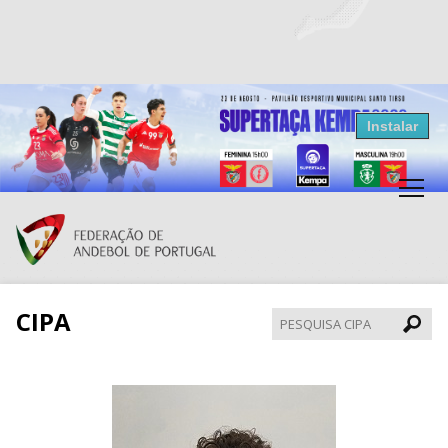
Resultados Andebol
Instalar
Federação de Andebol de Portugal
Grátis - Disponivel na Play Store
CIPA
Pesqui
CIPA