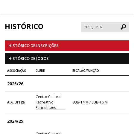
HISTÓRICO
Pesqui
HISTÓRICO DE INSCRIÇÕES
HISTÓRICO DE JOGOS
ASSOCIAÇÃO
CLUBE
ESCALÃO/FUNÇÃO
2025/26
Centro Cultural
A.A. Braga
Recreativo
SUB-14 M / SUB-16 M
Fermentoes
2024/25
Centro Cultural