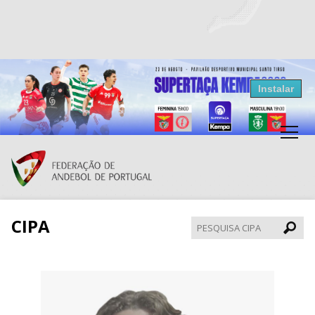
Resultados Andebol
Instalar
Federação de Andebol de Portugal
Grátis - Disponivel na Play Store
CIPA
Pesqui
CIPA