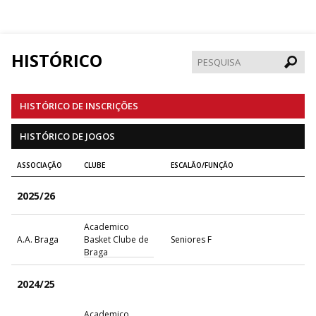
HISTÓRICO
Pesqui
HISTÓRICO DE INSCRIÇÕES
HISTÓRICO DE JOGOS
ASSOCIAÇÃO
CLUBE
ESCALÃO/FUNÇÃO
2025/26
Academico
A.A. Braga
Basket Clube de
Seniores F
Braga
2024/25
Academico