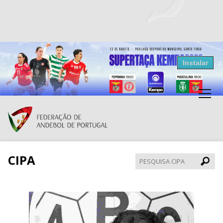
Resultados Andebol
Instalar
Federação de Andebol de Portugal
Grátis - Disponivel na Play Store
CIPA
Pesqui
CIPA