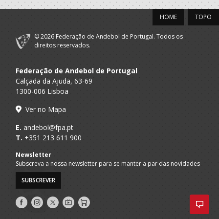
HOME
TOPO
© 2026 Federação de Andebol de Portugal. Todos os
direitos reservados.
Federação de Andebol de Portugal
Calçada da Ajuda, 63-69
1300-006 Lisboa
Ver no Mapa
E.
andebol@fpa.pt
T.
+351 213 611 900
Newsletter
Subscreva a nossa newsletter para se manter a par das novidades
SUBSCREVER
Siga-
Siga-
Siga-
AndebolTV
Loja
nos
nos
nos