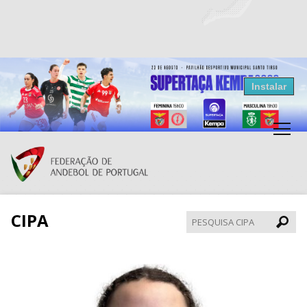
Resultados Andebol
Instalar
Federação de Andebol de Portugal
Grátis - Disponivel na Play Store
CIPA
Pesqui
CIPA