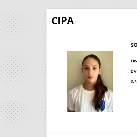
CIPA
SO
CIP
DA
IN