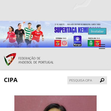
Resultados Andebol
Instalar
Federação de Andebol de Portugal
Grátis - Disponivel na Play Store
CIPA
Pesqui
CIPA