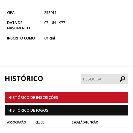
CIPA
253011
DATA DE
07-JUN-1977
NASCIMENTO
INSCRITO COMO
Oficial
HISTÓRICO
Pesqui
HISTÓRICO DE INSCRIÇÕES
HISTÓRICO DE JOGOS
ASSOCIAÇÃO
CLUBE
ESCALÃO/FUNÇÃO