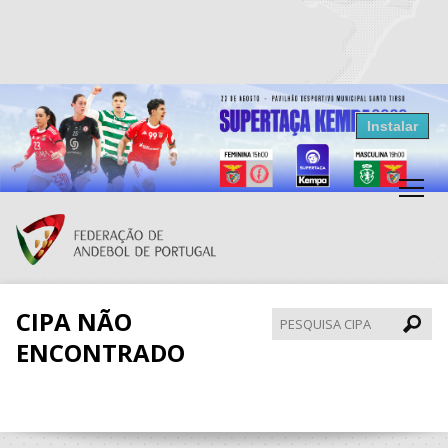
Resultados Andebol
Instalar
Federação de Andebol de Portugal
Grátis - Disponivel na Play Store
CIPA NÃO
Pesqui
CIPA
ENCONTRADO