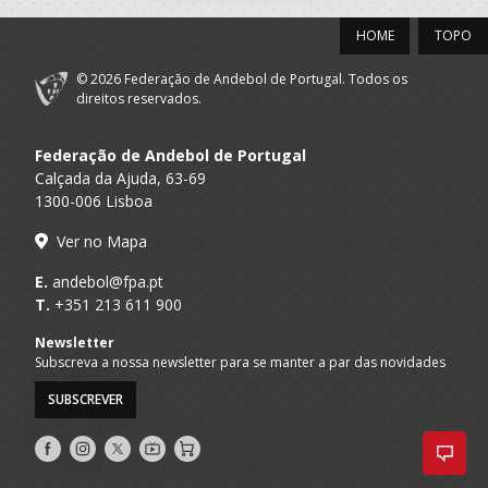
HOME
TOPO
© 2026 Federação de Andebol de Portugal. Todos os
direitos reservados.
Federação de Andebol de Portugal
Calçada da Ajuda, 63-69
1300-006 Lisboa
Ver no Mapa
E.
andebol@fpa.pt
T.
+351 213 611 900
Newsletter
Subscreva a nossa newsletter para se manter a par das novidades
SUBSCREVER
Siga-
Siga-
Siga-
AndebolTV
Loja
nos
nos
nos