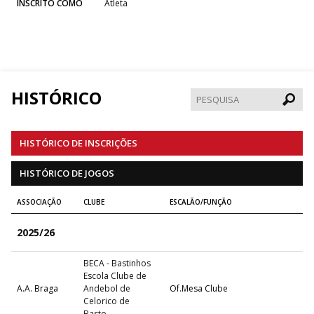
INSCRITO COMO
Atleta
HISTÓRICO
Pesqui
HISTÓRICO DE INSCRIÇÕES
HISTÓRICO DE JOGOS
ASSOCIAÇÃO
CLUBE
ESCALÃO/FUNÇÃO
2025/26
BECA - Bastinhos
Escola Clube de
A.A. Braga
Andebol de
Of.Mesa Clube
Celorico de
Basto