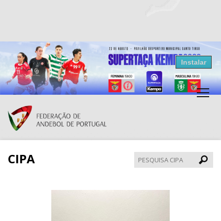
Resultados Andebol
Instalar
Federação de Andebol de Portugal
Grátis - Disponivel na Play Store
CIPA
Pesqui
CIPA