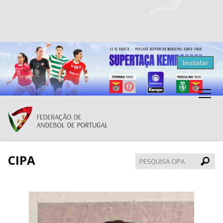
Resultados Andebol
Instalar
Federação de Andebol de Portugal
Grátis - Disponivel na Play Store
CIPA
Pesqui
CIPA