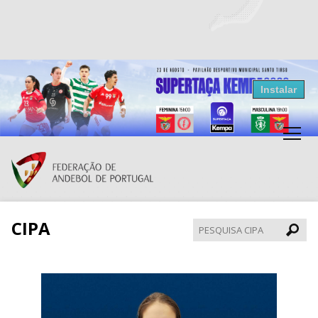
Resultados Andebol
Instalar
Federação de Andebol de Portugal
Grátis - Disponivel na Play Store
CIPA
Pesqui
CIPA