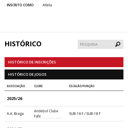
INSCRITO COMO
Atleta
HISTÓRICO
Pesqui
HISTÓRICO DE INSCRIÇÕES
HISTÓRICO DE JOGOS
ASSOCIAÇÃO
CLUBE
ESCALÃO/FUNÇÃO
2025/26
Andebol Clube
A.A. Braga
SUB-16 F / SUB-18 F
Fafe