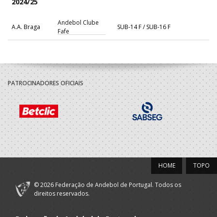
2024/25
Andebol Clube
A.A. Braga
SUB-14 F / SUB-16 F
Fafe
PATROCINADORES OFICIAIS
HOME
TOPO
© 2026 Federação de Andebol de Portugal. Todos os
direitos reservados.