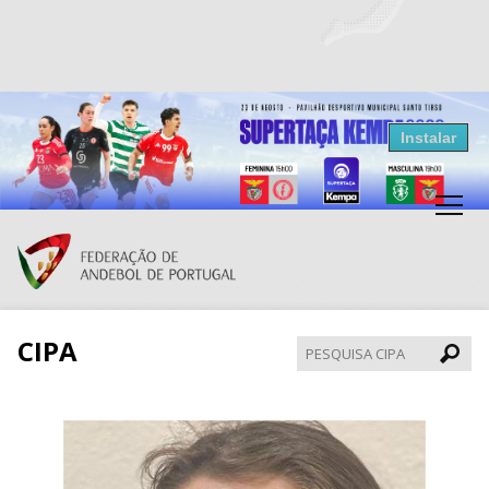
Resultados Andebol
Instalar
Federação de Andebol de Portugal
Grátis - Disponivel na Play Store
CIPA
Pesqui
CIPA