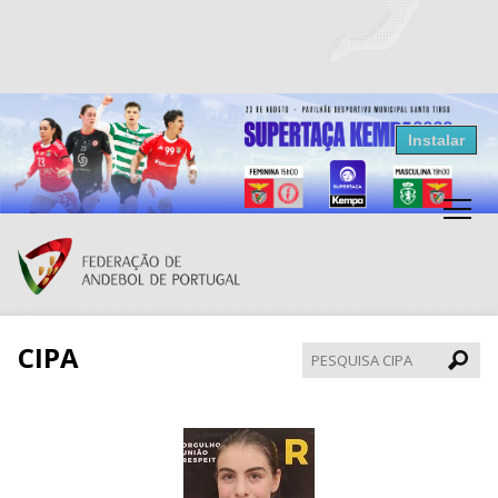
Resultados Andebol
Instalar
Federação de Andebol de Portugal
Grátis - Disponivel na Play Store
CIPA
Pesqui
CIPA