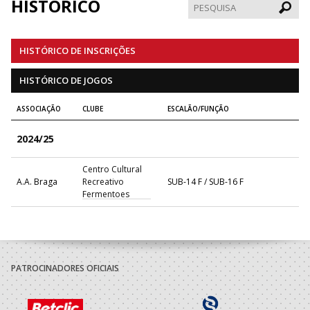
HISTÓRICO
Pesqui
HISTÓRICO DE INSCRIÇÕES
HISTÓRICO DE JOGOS
ASSOCIAÇÃO
CLUBE
ESCALÃO/FUNÇÃO
2024/25
Centro Cultural
A.A. Braga
Recreativo
SUB-14 F / SUB-16 F
Fermentoes
PATROCINADORES OFICIAIS