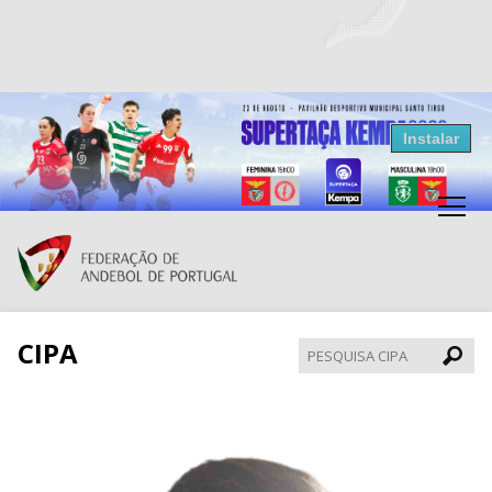
Resultados Andebol
Instalar
Federação de Andebol de Portugal
Grátis - Disponivel na Play Store
CIPA
Pesqui
CIPA