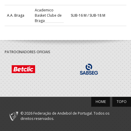
Academico
A.A. Braga
Basket Clube de
SUB-16 M / SUB-18 M
Braga
PATROCINADORES OFICIAIS
HOME
TOPO
© 2026 Federação de Andebol de Portugal. Todos os
direitos reservados.