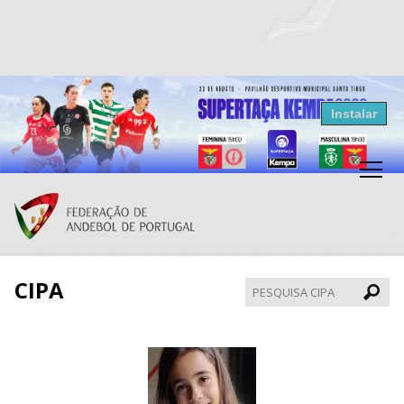
Resultados Andebol
Instalar
Federação de Andebol de Portugal
Grátis - Disponivel na Play Store
CIPA
Pesqui
CIPA