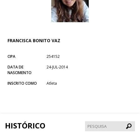
FRANCISCA BONITO VAZ
CIPA
254152
DATA DE
24-JUL-2014
NASCIMENTO
INSCRITO COMO
Atleta
HISTÓRICO
Pesqui