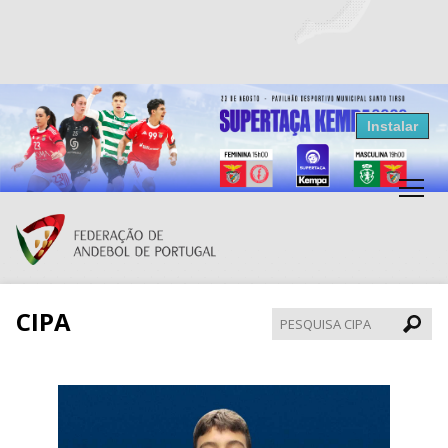
Resultados Andebol
Instalar
Federação de Andebol de Portugal
Grátis - Disponivel na Play Store
CIPA
Pesqui
CIPA