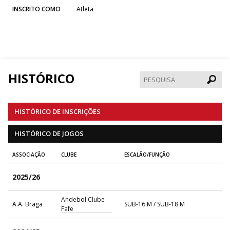
INSCRITO COMO
Atleta
HISTÓRICO
Pesqui
HISTÓRICO DE INSCRIÇÕES
HISTÓRICO DE JOGOS
ASSOCIAÇÃO
CLUBE
ESCALÃO/FUNÇÃO
2025/26
Andebol Clube
A.A. Braga
SUB-16 M / SUB-18 M
Fafe