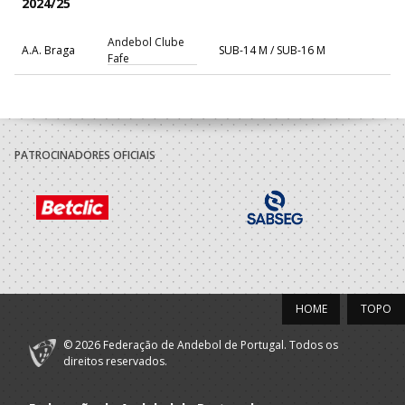
2024/25
Andebol Clube
A.A. Braga
SUB-14 M / SUB-16 M
Fafe
PATROCINADORES OFICIAIS
HOME
TOPO
© 2026 Federação de Andebol de Portugal. Todos os
direitos reservados.