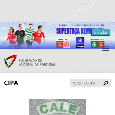
Resultados Andebol
Instalar
Federação de Andebol de Portugal
Grátis - Disponivel na Play Store
CIPA
Pesqui
CIPA