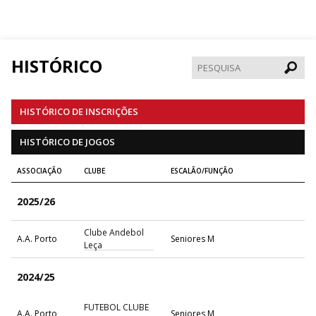
HISTÓRICO
Pesqui
HISTÓRICO DE INSCRIÇÕES
HISTÓRICO DE JOGOS
ASSOCIAÇÃO
CLUBE
ESCALÃO/FUNÇÃO
2025/26
Clube Andebol
A.A. Porto
Seniores M
Leça
2024/25
FUTEBOL CLUBE
A.A. Porto
Seniores M