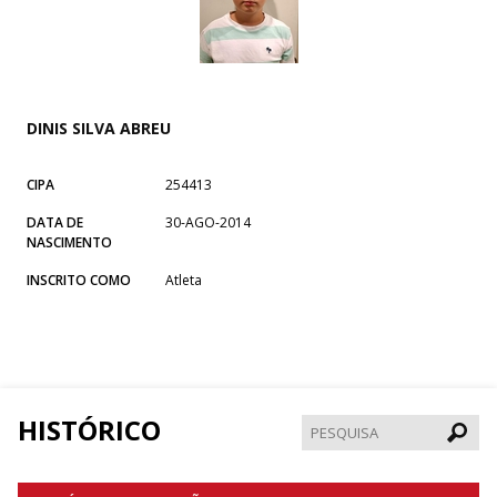
DINIS SILVA ABREU
CIPA
254413
DATA DE
30-AGO-2014
NASCIMENTO
INSCRITO COMO
Atleta
HISTÓRICO
Pesqui