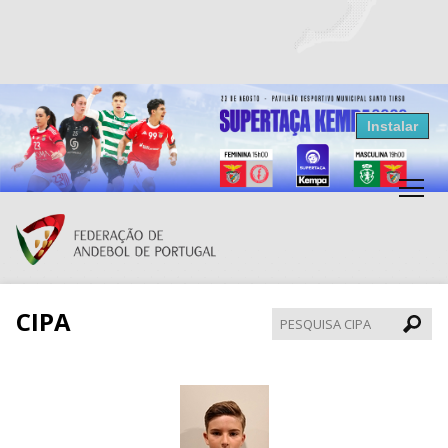
Resultados Andebol
Instalar
Federação de Andebol de Portugal
Grátis - Disponivel na Play Store
CIPA
Pesqui
CIPA