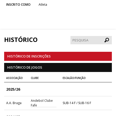
INSCRITO COMO
Atleta
HISTÓRICO
Pesqui
HISTÓRICO DE INSCRIÇÕES
HISTÓRICO DE JOGOS
ASSOCIAÇÃO
CLUBE
ESCALÃO/FUNÇÃO
2025/26
Andebol Clube
A.A. Braga
SUB-14 F / SUB-16 F
Fafe