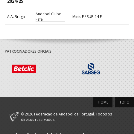
2024/25
Andebol Clube
A.A. Braga
Minis F / SUB-14 F
Fafe
PATROCINADORES OFICIAIS
HOME
TOPO
© 2026 Federação de Andebol de Portugal. Todos os
direitos reservados.