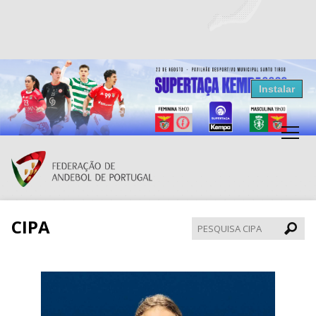
Resultados Andebol
Instalar
Federação de Andebol de Portugal
Grátis - Disponivel na Play Store
CIPA
Pesqui
CIPA