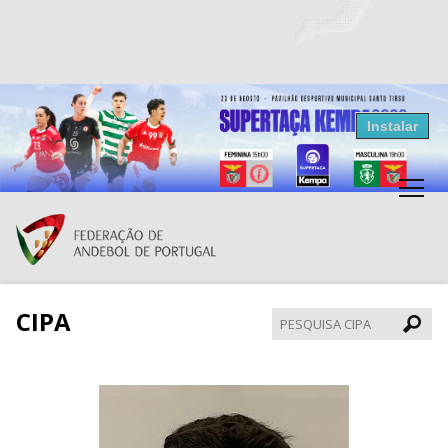
Resultados Andebol
Instalar
Federação de Andebol de Portugal
Grátis - Disponivel na Play Store
CIPA
Pesqui
CIPA