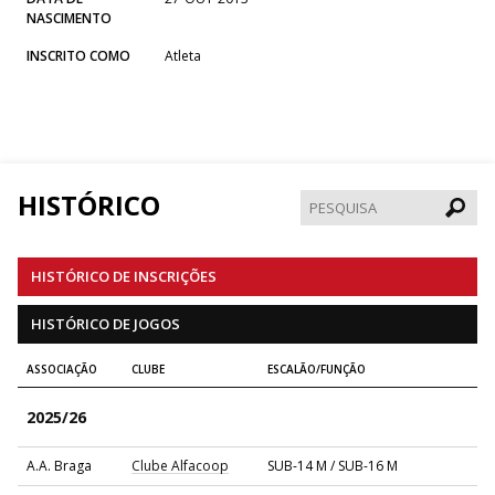
NASCIMENTO
INSCRITO COMO
Atleta
HISTÓRICO
Pesqui
HISTÓRICO DE INSCRIÇÕES
HISTÓRICO DE JOGOS
ASSOCIAÇÃO
CLUBE
ESCALÃO/FUNÇÃO
2025/26
A.A. Braga
Clube Alfacoop
SUB-14 M / SUB-16 M