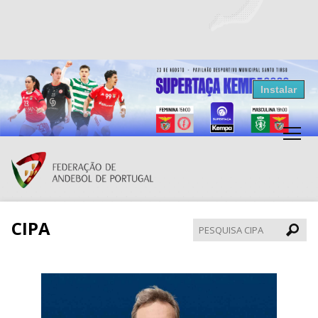
Resultados Andebol
Instalar
Federação de Andebol de Portugal
Grátis - Disponivel na Play Store
CIPA
Pesqui
CIPA