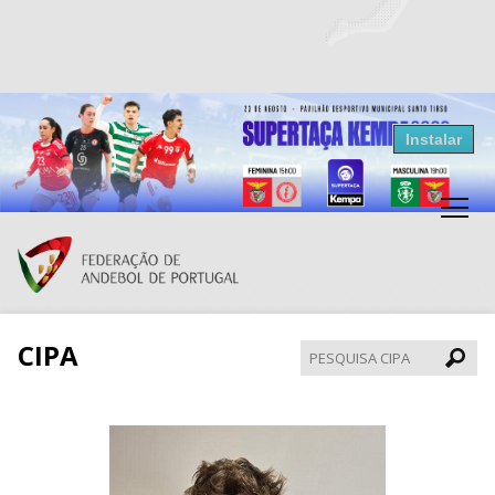
Resultados Andebol
Instalar
Federação de Andebol de Portugal
Grátis - Disponivel na Play Store
CIPA
Pesqui
CIPA