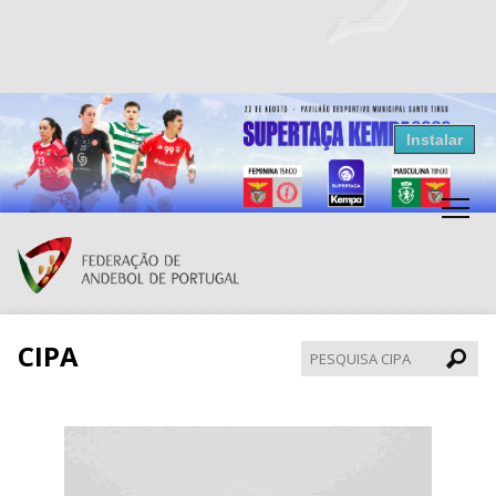
Resultados Andebol
Instalar
Federação de Andebol de Portugal
Grátis - Disponivel na Play Store
CIPA
Pesqui
CIPA