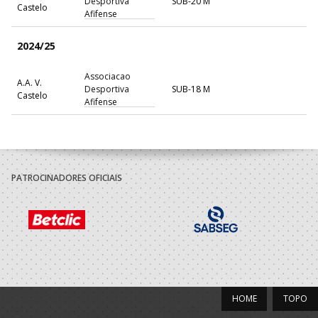
Desportiva
SUB-20 M
Castelo
Afifense
2024/25
Associacao
A.A. V.
Desportiva
SUB-18 M
Castelo
Afifense
PATROCINADORES OFICIAIS
HOME
TOPO