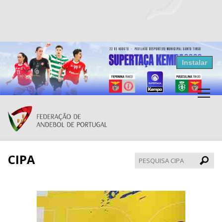
Resultados Andebol
Instalar
Federação de Andebol de Portugal
Grátis - Disponivel na Play Store
CIPA
Pesqui
CIPA