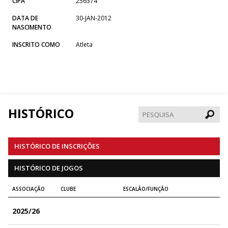
CIPA
256374
DATA DE
30-JAN-2012
NASCIMENTO
INSCRITO COMO
Atleta
HISTÓRICO
Pesqui
HISTÓRICO DE INSCRIÇÕES
HISTÓRICO DE JOGOS
ASSOCIAÇÃO
CLUBE
ESCALÃO/FUNÇÃO
2025/26