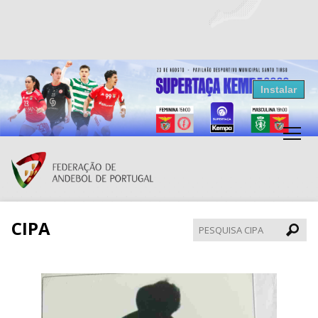
Resultados Andebol
Instalar
Federação de Andebol de Portugal
Grátis - Disponivel na Play Store
CIPA
Pesqui
CIPA