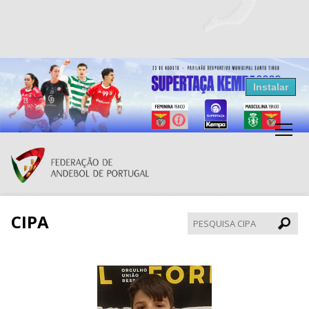
Resultados Andebol
Instalar
Federação de Andebol de Portugal
Grátis - Disponivel na Play Store
CIPA
Pesqui
CIPA