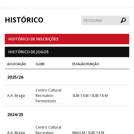
HISTÓRICO
Pesqui
HISTÓRICO DE INSCRIÇÕES
HISTÓRICO DE JOGOS
ASSOCIAÇÃO
CLUBE
ESCALÃO/FUNÇÃO
2025/26
Centro Cultural
A.A. Braga
Recreativo
SUB-14 M / SUB-16 M
Fermentoes
2024/25
Centro Cultural
A.A. Braga
Recreativo
Minis M / SUB-14 M