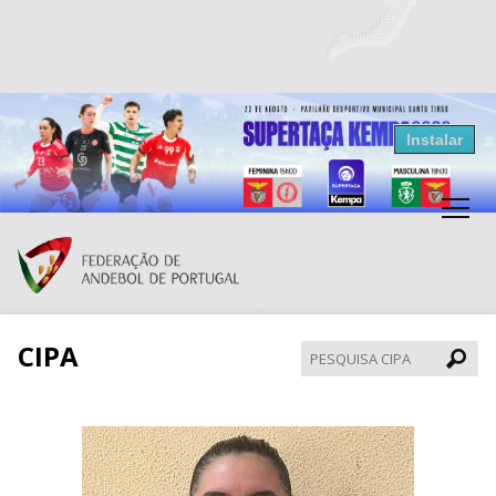
Resultados Andebol
Instalar
Federação de Andebol de Portugal
Grátis - Disponivel na Play Store
CIPA
Pesqui
CIPA