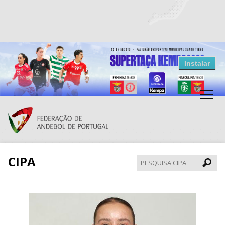
Resultados Andebol
Instalar
Federação de Andebol de Portugal
Grátis - Disponivel na Play Store
CIPA
Pesqui
CIPA