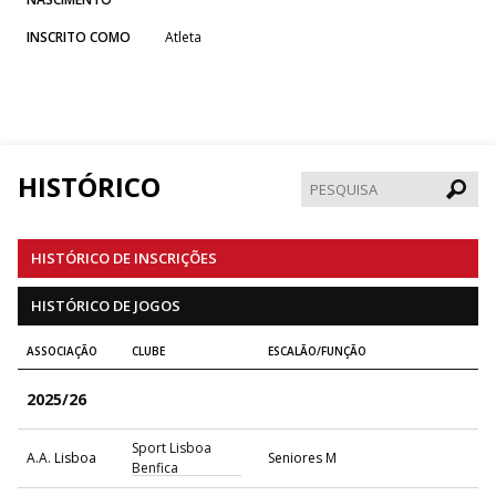
INSCRITO COMO
Atleta
HISTÓRICO
Pesqui
HISTÓRICO DE INSCRIÇÕES
HISTÓRICO DE JOGOS
ASSOCIAÇÃO
CLUBE
ESCALÃO/FUNÇÃO
2025/26
Sport Lisboa
A.A. Lisboa
Seniores M
Benfica