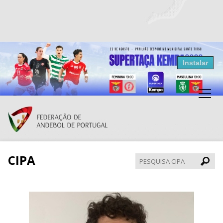
Resultados Andebol
Instalar
Federação de Andebol de Portugal
Grátis - Disponivel na Play Store
CIPA
Pesqui
CIPA