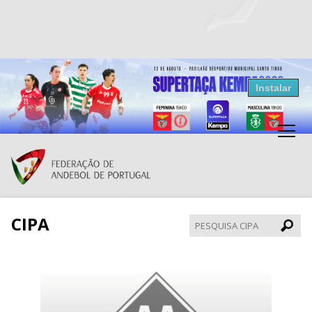
Resultados Andebol
Instalar
Federação de Andebol de Portugal
Grátis - Disponivel na Play Store
CIPA
Pesqui
CIPA