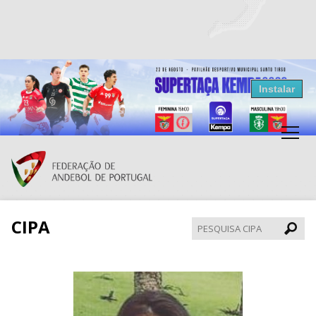
Resultados Andebol
Instalar
Federação de Andebol de Portugal
Grátis - Disponivel na Play Store
CIPA
Pesqui
CIPA