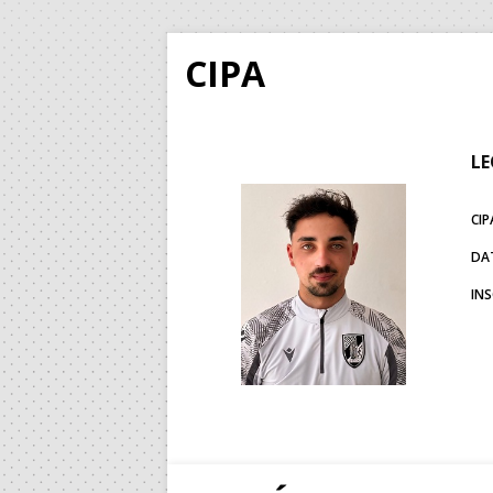
CIPA
LE
CIP
DA
IN