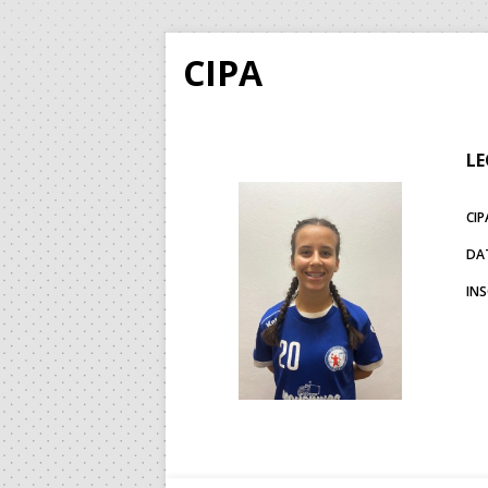
CIPA
LE
CIP
DA
IN