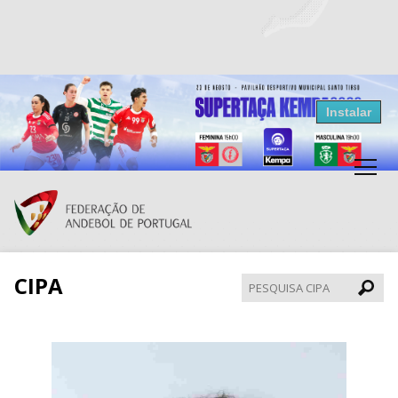
Resultados Andebol
Instalar
Federação de Andebol de Portugal
Grátis - Disponivel na Play Store
CIPA
Pesqui
CIPA