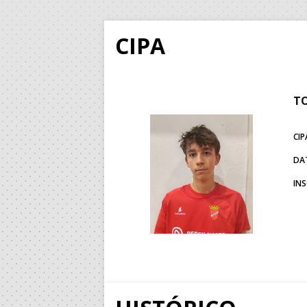
CIPA
TO
CIP
DA
IN