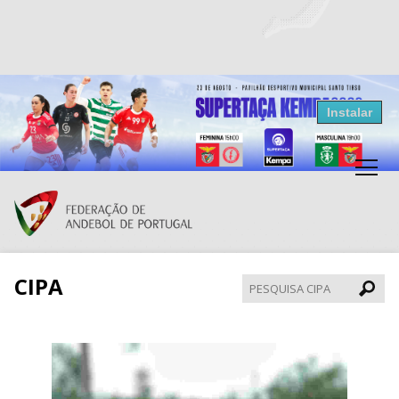
Resultados Andebol
Instalar
Federação de Andebol de Portugal
Grátis - Disponivel na Play Store
CIPA
Pesqui
CIPA