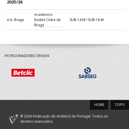
2025/26
Academico
A.A. Braga
Basket Clube de
SUB-14 M / SUB-16 M
Braga
PATROCINADORES OFICIAIS
HOME
TOPO
© 2026 Federação de Andebol de Portugal. Todos os
direitos reservados.