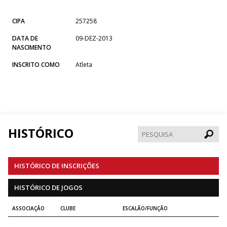
CIPA
257258
DATA DE
09-DEZ-2013
NASCIMENTO
INSCRITO COMO
Atleta
HISTÓRICO
Pesqui
HISTÓRICO DE INSCRIÇÕES
HISTÓRICO DE JOGOS
ASSOCIAÇÃO
CLUBE
ESCALÃO/FUNÇÃO