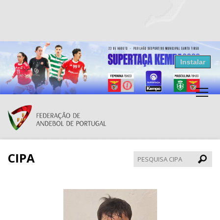
Resultados Andebol
Instalar
Federação de Andebol de Portugal
Grátis - Disponivel na Play Store
CIPA
Pesqui
CIPA