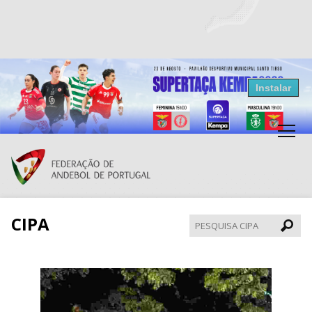
Resultados Andebol
Instalar
Federação de Andebol de Portugal
Grátis - Disponivel na Play Store
CIPA
Pesqui
CIPA