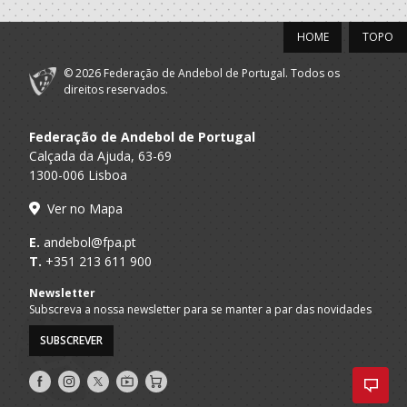
HOME
TOPO
© 2026 Federação de Andebol de Portugal. Todos os
direitos reservados.
Federação de Andebol de Portugal
Calçada da Ajuda, 63-69
1300-006 Lisboa
Ver no Mapa
E.
andebol@fpa.pt
T.
+351 213 611 900
Newsletter
Subscreva a nossa newsletter para se manter a par das novidades
SUBSCREVER
Siga-
Siga-
Siga-
AndebolTV
Loja
nos
nos
nos