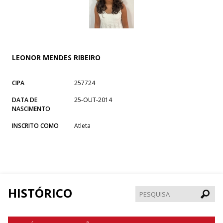
LEONOR MENDES RIBEIRO
CIPA
257724
DATA DE
25-OUT-2014
NASCIMENTO
INSCRITO COMO
Atleta
HISTÓRICO
Pesqui