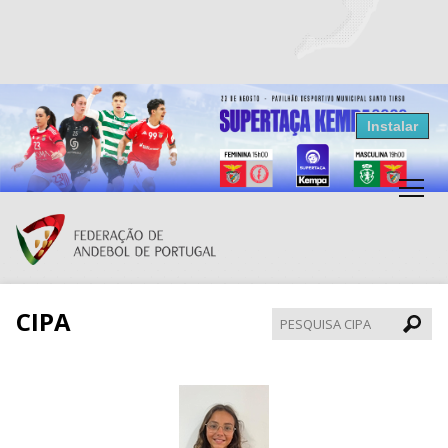
Resultados Andebol
Instalar
Federação de Andebol de Portugal
Grátis - Disponivel na Play Store
CIPA
Pesqui
CIPA