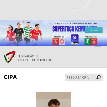
Resultados Andebol
Instalar
Federação de Andebol de Portugal
Grátis - Disponivel na Play Store
CIPA
Pesqui
CIPA