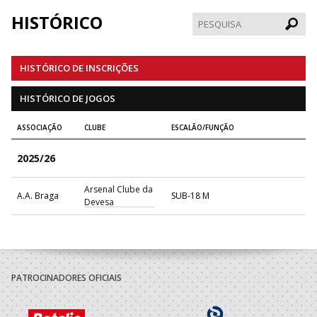
HISTÓRICO
Pesqui
HISTÓRICO DE INSCRIÇÕES
HISTÓRICO DE JOGOS
ASSOCIAÇÃO
CLUBE
ESCALÃO/FUNÇÃO
2025/26
Arsenal Clube da
A.A. Braga
SUB-18 M
Devesa
PATROCINADORES OFICIAIS