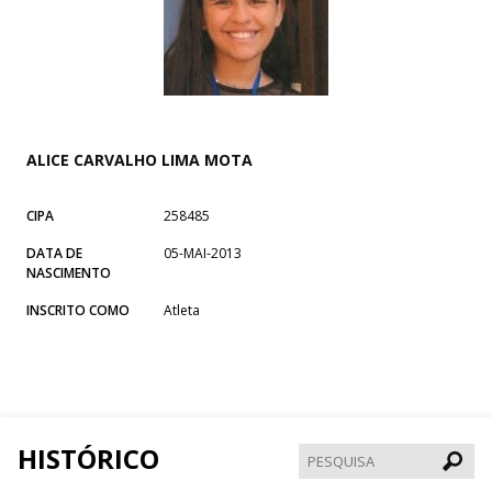
ALICE CARVALHO LIMA MOTA
CIPA
258485
DATA DE
05-MAI-2013
NASCIMENTO
INSCRITO COMO
Atleta
HISTÓRICO
Pesqui