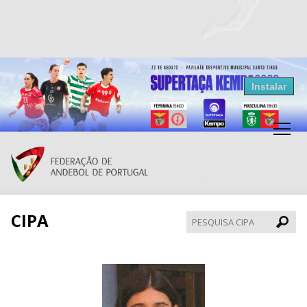
Resultados Andebol
Instalar
Federação de Andebol de Portugal
Grátis - Disponivel na Play Store
CIPA
Pesqui
CIPA