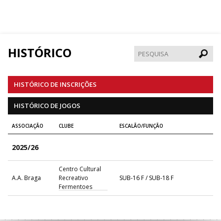
HISTÓRICO
Pesqui
HISTÓRICO DE INSCRIÇÕES
HISTÓRICO DE JOGOS
ASSOCIAÇÃO
CLUBE
ESCALÃO/FUNÇÃO
2025/26
Centro Cultural
A.A. Braga
Recreativo
SUB-16 F / SUB-18 F
Fermentoes