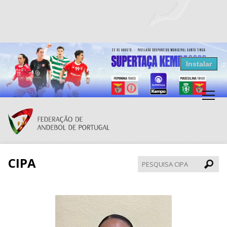
Resultados Andebol
Instalar
Federação de Andebol de Portugal
Grátis - Disponivel na Play Store
CIPA
Pesqui
CIPA