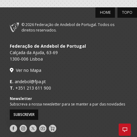
HOME
TOPO
© 2026 Federação de Andebol de Portugal. Todos os
direitos reservados.
Federação de Andebol de Portugal
Calçada da Ajuda, 63-69
1300-006 Lisboa
Ver no Mapa
E.
andebol@fpa.pt
T.
+351 213 611 900
Newsletter
Subscreva a nossa newsletter para se manter a par das novidades
SUBSCREVER
Siga-
Siga-
Siga-
AndebolTV
Loja
nos
nos
nos