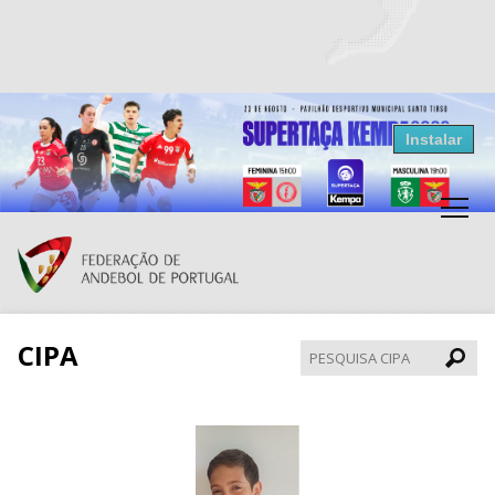
Resultados Andebol
Instalar
Federação de Andebol de Portugal
Grátis - Disponivel na Play Store
CIPA
Pesqui
CIPA