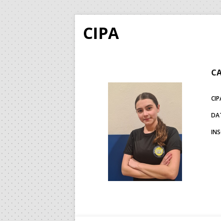
CIPA
CA
CIP
DA
IN