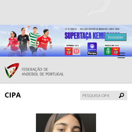
Resultados Andebol
Instalar
Federação de Andebol de Portugal
Grátis - Disponivel na Play Store
CIPA
Pesqui
CIPA