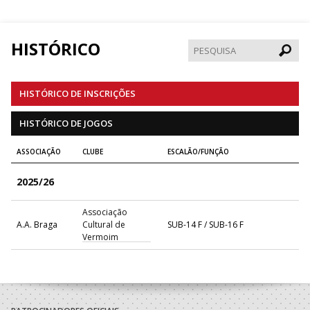
HISTÓRICO
Pesqui
HISTÓRICO DE INSCRIÇÕES
HISTÓRICO DE JOGOS
ASSOCIAÇÃO
CLUBE
ESCALÃO/FUNÇÃO
2025/26
Associação
A.A. Braga
Cultural de
SUB-14 F / SUB-16 F
Vermoim