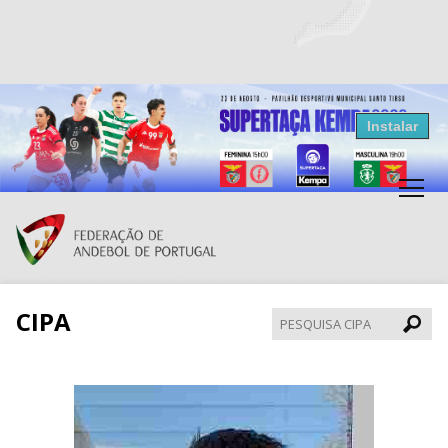
Resultados Andebol
Instalar
Federação de Andebol de Portugal
Grátis - Disponivel na Play Store
CIPA
Pesqui
CIPA