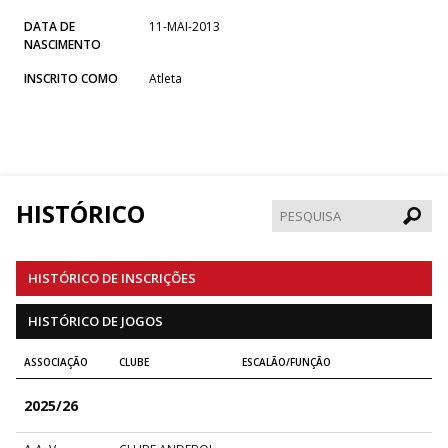
DATA DE
11-MAI-2013
NASCIMENTO
INSCRITO COMO
Atleta
HISTÓRICO
Pesqui
HISTÓRICO DE INSCRIÇÕES
HISTÓRICO DE JOGOS
ASSOCIAÇÃO
CLUBE
ESCALÃO/FUNÇÃO
2025/26