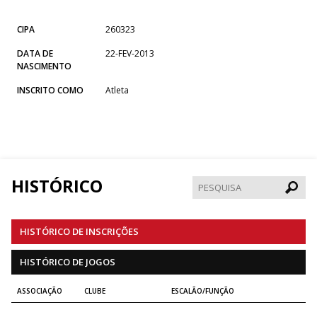
CIPA
260323
DATA DE
22-FEV-2013
NASCIMENTO
INSCRITO COMO
Atleta
HISTÓRICO
Pesqui
HISTÓRICO DE INSCRIÇÕES
HISTÓRICO DE JOGOS
ASSOCIAÇÃO
CLUBE
ESCALÃO/FUNÇÃO