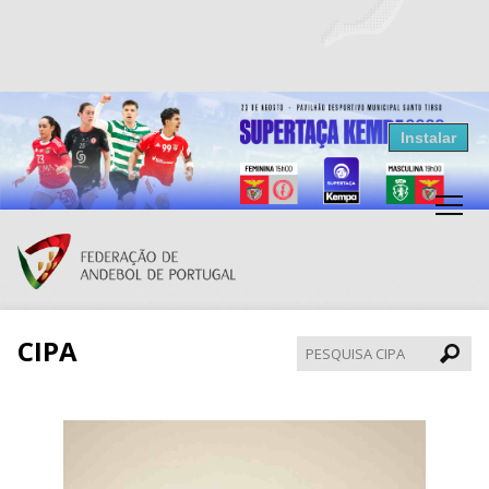
Resultados Andebol
Instalar
Federação de Andebol de Portugal
Grátis - Disponivel na Play Store
CIPA
Pesqui
CIPA