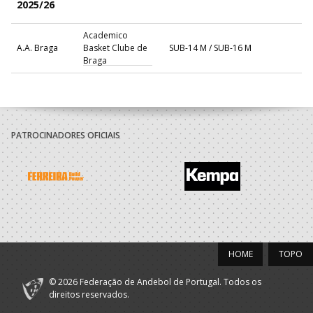
2025/26
Academico
A.A. Braga
Basket Clube de
SUB-14 M / SUB-16 M
Braga
PATROCINADORES OFICIAIS
HOME
TOPO
© 2026 Federação de Andebol de Portugal. Todos os
direitos reservados.