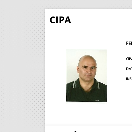
CIPA
FE
CIP
DA
IN