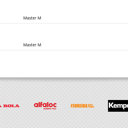
a
Master M
a
Master M
DIM -
ico
Of.Mesa Clube
DIM -
ico
Dirigente Nac.
a
Master M