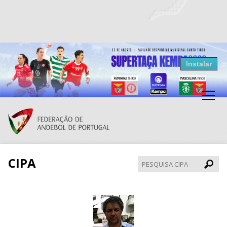
Resultados Andebol
Instalar
Federação de Andebol de Portugal
Grátis - Disponivel na Play Store
CIPA
Pesqui
CIPA