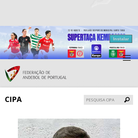
Resultados Andebol
Instalar
Federação de Andebol de Portugal
Grátis - Disponivel na Play Store
CIPA
Pesqui
CIPA