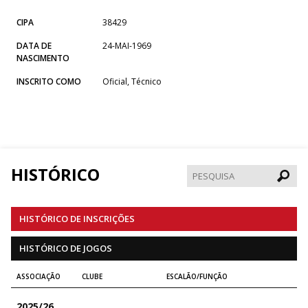
CIPA
38429
DATA DE
24-MAI-1969
NASCIMENTO
INSCRITO COMO
Oficial, Técnico
HISTÓRICO
Pesqui
HISTÓRICO DE INSCRIÇÕES
HISTÓRICO DE JOGOS
ASSOCIAÇÃO
CLUBE
ESCALÃO/FUNÇÃO
2025/26