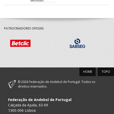
Vermoim
2013/14
Associação
A.A. Braga
Cultural de
Técnico
PATROCINADORES OFICIAIS
Vermoim
2012/13
Associação
A.A. Braga
Cultural de
Técnico
Vermoim
HOME
TOPO
2011/12
© 2026 Federação de Andebol de Portugal. Todos os
CLUBE
direitos reservados.
A.A. Braga
DESPORTIVO
Técnico
XICO ANDEBOL
Federação de Andebol de Portugal
Calçada da Ajuda, 63-69
C 99/00
1300-006 Lisboa